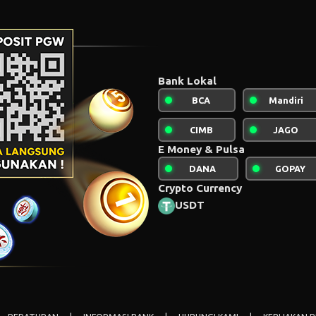
Bank Lokal
BCA
Mandiri
CIMB
JAGO
E Money & Pulsa
DANA
GOPAY
Crypto Currency
USDT