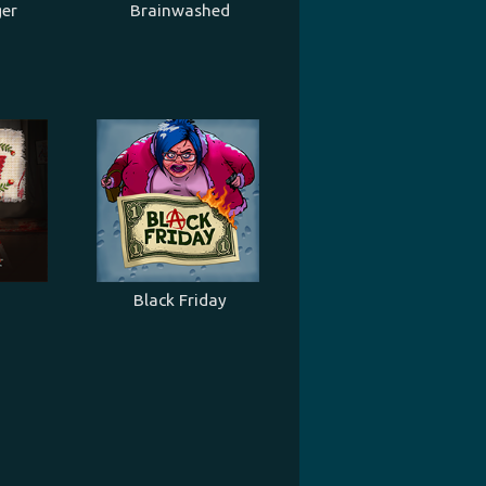
ger
Brainwashed
Black Friday