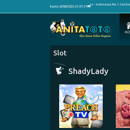
Anitatoto - Indonesia No.1 Centralized
Kamis 6/08/2026 23:07:22
HO
Slot
ShadyLady