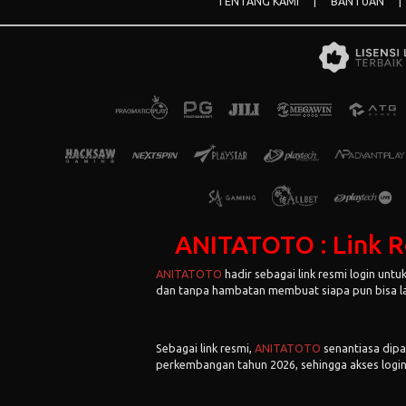
TENTANG KAMI
|
BANTUAN
|
ANITATOTO : Link R
ANITATOTO
hadir sebagai link resmi login unt
dan tanpa hambatan membuat siapa pun bisa la
Sebagai link resmi,
ANITATOTO
senantiasa dipa
perkembangan tahun 2026, sehingga akses login t