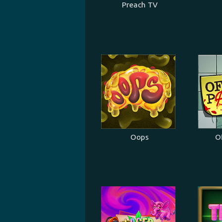
Preach TV
Oops
O