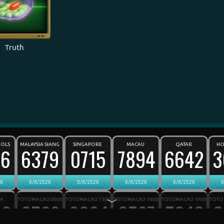
Truth
OOLS
MALAYSIA SIANG
SINGAPORE
MACAU
QATAR
H
16
6379
0715
7894
6642
3
26
6/8/2026
5/8/2026
6/8/2026
6/8/2026
6
IA
TOTOMACAU 0000
TOTOMACAU 1300
TOTOMACAU 1600
TOTOMACAU 1900
TOTO
49
6529
9894
0597
5843
3