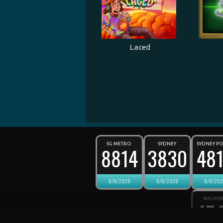
Laced
SG METRO
SYDNEY
SYDNEY P
8814
3830
48
6/8/2026
6/8/2026
6/8/20
MALAYS
45