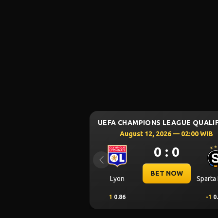
6/8/20
Lucky Jaguar 500
3 Li
UEFA CHAMPIONS LEAGUE QUALIF
August 11, 2026 — 22:59 WIB
0 : 0
Previous
BET NOW
Union 
Bodo Glimt
Gill
0.75
0.82
-0.75
3 Coin Wild Tiger
Jackp