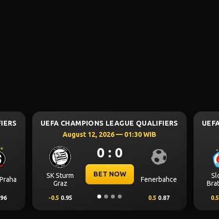
26
7/8/2026
6/8/2026
6/8/2026
6/8/2026
ghtning Blitz
ROMA X 10000
Super Mahj
Deluxe
IERS
E-FOOTBALL F24 ELITE CLUB FRIENDLY
E-
August 7, 2026 — 11:00 WIB
0 : 0
BET NOW
Saint-
e-Atletico
e-Chelsea
oise
Madrid
e-E
1.00
0.00
0.61
0.00
-0.85
0.0
ot Joker FEVER
Lucky Macaw
Superno