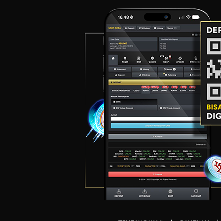
Clover Coins 4x4
40 Sp
3 Lucky Baozhu
Sup