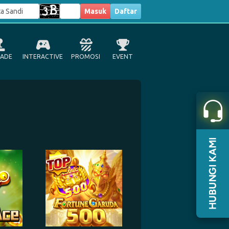
atform for Online Gaming
Masuk
Daftar
ADE
INTERACTIVE
PROMOSI
EVENT