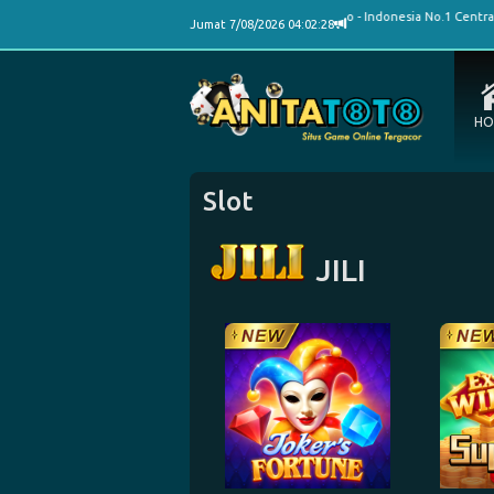
Anitatoto - Indonesia No.1 Centralized
Jumat 7/08/2026 04:02:29
HO
Slot
JILI