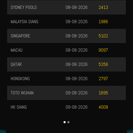
SYDNEY POOLS
08-08-2026
2413
MALAYSIA SIANG
08-08-2026
1986
SINGAPORE
08-08-2026
5102
MACAU
08-08-2026
9097
QATAR
08-08-2026
5256
HONGKONG
08-08-2026
2797
TOTO WUHAN
09-08-2026
1695
HK SIANG
09-08-2026
4008