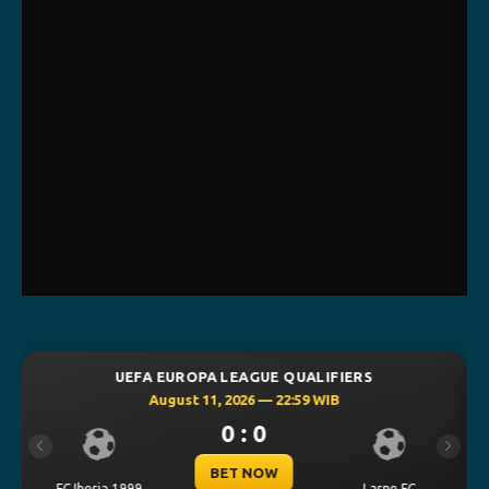
AGUE QUALIFIERS
UEFA CHAMPIONS LEAGU
26 — 22:59 WIB
August 11, 2026 — 2
: 0
0 : 0
Previous
Next
 NOW
BET NOW
Larne FC
Bodo Glimt