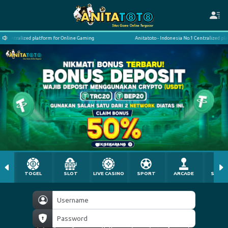
ntralized platform for Online Gaming
Anitatoto - Indonesia No.1 Centralized platfor
TOGEL
SLOT
LIVE CASINO
SPORT
ARCADE
SABU