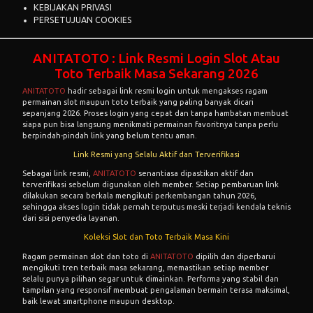
KEBIJAKAN PRIVASI
PERSETUJUAN COOKIES
ANITATOTO : Link Resmi Login Slot Atau
Toto Terbaik Masa Sekarang 2026
ANITATOTO
hadir sebagai link resmi login untuk mengakses ragam
permainan slot maupun toto terbaik yang paling banyak dicari
sepanjang 2026. Proses login yang cepat dan tanpa hambatan membuat
siapa pun bisa langsung menikmati permainan favoritnya tanpa perlu
berpindah-pindah link yang belum tentu aman.
Link Resmi yang Selalu Aktif dan Terverifikasi
Sebagai link resmi,
ANITATOTO
senantiasa dipastikan aktif dan
terverifikasi sebelum digunakan oleh member. Setiap pembaruan link
dilakukan secara berkala mengikuti perkembangan tahun 2026,
sehingga akses login tidak pernah terputus meski terjadi kendala teknis
dari sisi penyedia layanan.
Koleksi Slot dan Toto Terbaik Masa Kini
Ragam permainan slot dan toto di
ANITATOTO
dipilih dan diperbarui
mengikuti tren terbaik masa sekarang, memastikan setiap member
selalu punya pilihan segar untuk dimainkan. Performa yang stabil dan
tampilan yang responsif membuat pengalaman bermain terasa maksimal,
baik lewat smartphone maupun desktop.