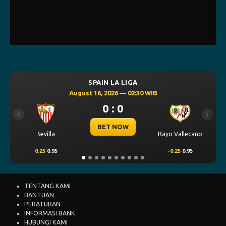
IN LA LIGA
SPAIN LA 
 2026 — 02:30 WIB
August 16, 2026 
0 : 0
0 : 
Previous
Next
ET NOW
BET N
Rayo Vallecano
Alaves
-0.25
0.95
0.00
0.62
TENTANG KAMI
BANTUAN
PERATURAN
INFORMASI BANK
HUBUNGI KAMI