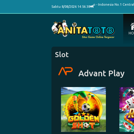
Anitatoto - Indonesia No.1 Centralized
Sabtu 8/08/2026 14:56:39
HO
Slot
Advant Play