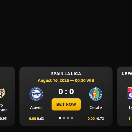
g Net Bass
Genie Mystery
Zeustrik
26
8/8/2026
8/8/2026
8/8/2026
8/8/2026
DJ FEVER
Leprechaun’s Fortune
Mace of Her
IERS
UEFA CHAMPIONS LEAGUE QUALIFIERS
UEF
August 12, 2026 — 01:15 WIB
0 : 0
BET NOW
Slovan
bahce
Mjallby
Bodo
Bratislava
.87
0.5
0.83
-0.5
0.99
0.7
finity Ocean
Jewel Mastermind
PUBG2