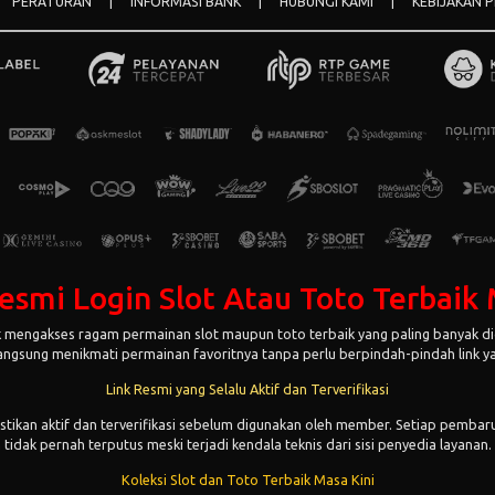
PERATURAN
|
INFORMASI BANK
|
HUBUNGI KAMI
|
KEBIJAKAN P
ghting Bull
Cat & Mouse
Aztec: Bonus 
Xmas
anji Bonanza
Starry Adventure
Phantom Mult
esmi Login Slot Atau Toto Terbaik
uk mengakses ragam permainan slot maupun toto terbaik yang paling banyak di
ngsung menikmati permainan favoritnya tanpa perlu berpindah-pindah link y
Link Resmi yang Selalu Aktif dan Terverifikasi
stikan aktif dan terverifikasi sebelum digunakan oleh member. Setiap pembaru
idak pernah terputus meski terjadi kendala teknis dari sisi penyedia layanan.
Koleksi Slot dan Toto Terbaik Masa Kini