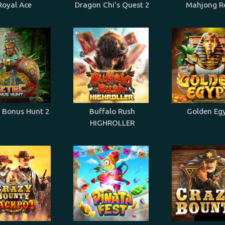
Royal Ace
Dragon Chi's Quest 2
Mahjong R
: Bonus Hunt 2
Buffalo Rush
Golden Eg
HIGHROLLER