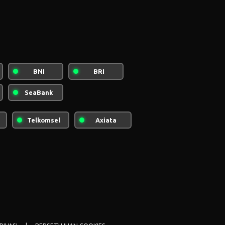
BNI
BRI
SeaBank
ld and
Cai Shen Fortune
Telkomsel
Axiata