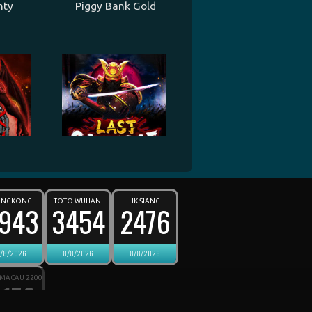
nty
Piggy Bank Gold
al
Last Samurai
ONGKONG
TOTO WUHAN
HK SIANG
943
3454
2476
/8/2026
8/8/2026
8/8/2026
MACAU 2200
178