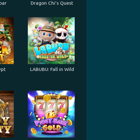
oar
Dragon Chi’s Quest
ypt
LABUBU: Fall in Wild