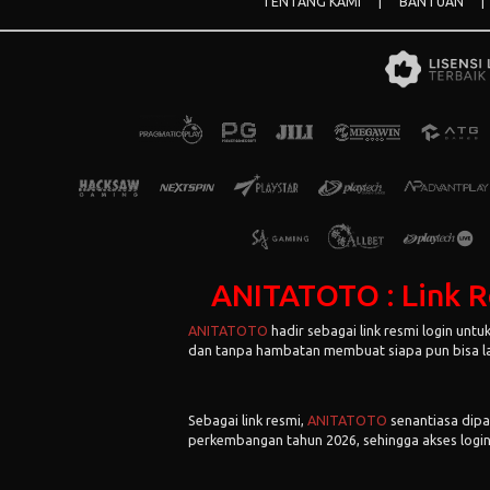
TENTANG KAMI
|
BANTUAN
|
Pirate Treasure Hunt
Fi
Rush Hour Gold
Jum
ANITATOTO : Link R
ANITATOTO
hadir sebagai link resmi login unt
dan tanpa hambatan membuat siapa pun bisa la
Sebagai link resmi,
ANITATOTO
senantiasa dipa
perkembangan tahun 2026, sehingga akses login t