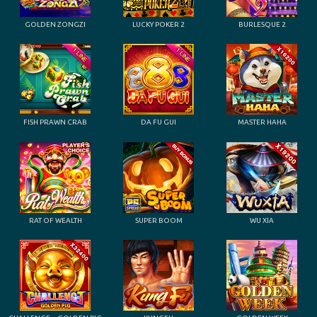
GOLDEN ZONGZI
LUCKY POKER 2
BURLESQUE 2
FISH PRAWN CRAB
DA FU GUI
MASTER HAHA
RAT OF WEALTH
SUPER BOOM
WU XIA