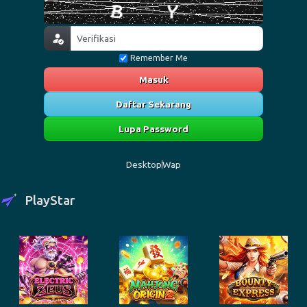
Remember Me
Masuk
Daftar Sekarang
Lupa Password
Desktop
Wap
PlayStar