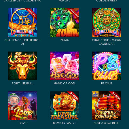
CHALLENGE・GOLDEN PIG
KUNGFU
GOLDEN WEEK
CHALLENGE・FU LU SHOU
ZUMA
CHALLENGE・MAYAN
XI
CALENDAR
FORTUNE BULL
HAND OF GOD
PS CLUB
LOVE
TOMB TREASURE
SUPER POWERFUL