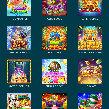
PIGGY MASTER
CYBER CUBE
SUPER GEMS 2
ZEUS OF OLYMPUS
DENG DENG
PYRAMID OF FLAMES
MYSTIC LEGEND 2
SUGAR BOOM
LUCKY ACE