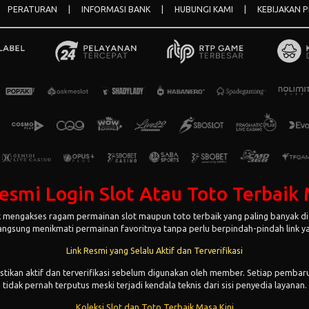
PERATURAN
|
INFORMASI BANK
|
HUBUNGI KAMI
|
KEBIJAKAN P
esmi Login Slot Atau Toto Terbaik
uk mengakses ragam permainan slot maupun toto terbaik yang paling banyak di
ngsung menikmati permainan favoritnya tanpa perlu berpindah-pindah link y
Link Resmi yang Selalu Aktif dan Terverifikasi
stikan aktif dan terverifikasi sebelum digunakan oleh member. Setiap pembaru
idak pernah terputus meski terjadi kendala teknis dari sisi penyedia layanan.
Koleksi Slot dan Toto Terbaik Masa Kini