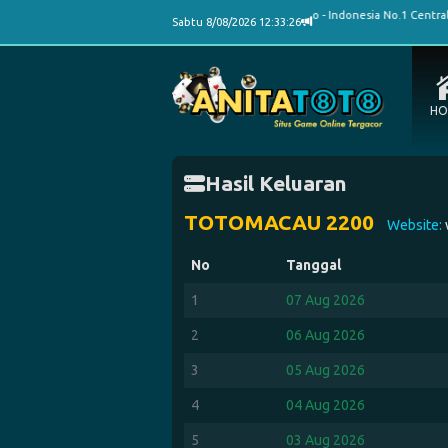
Anitatoto - Indonesia No.1 Centraliz
Sabtu 8/08/2026 12:33:26
HO
Hasil Keluaran
TOTOMACAU 2200
Website:
No
Tanggal
1
07 Aug 2026
2
06 Aug 2026
3
05 Aug 2026
4
04 Aug 2026
5
03 Aug 2026