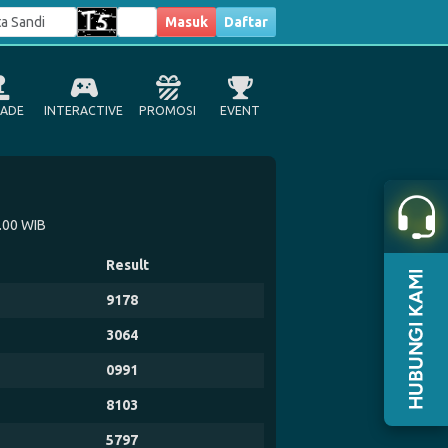
platform for Online Gaming
Masuk
Daftar
ADE
INTERACTIVE
PROMOSI
EVENT
.00 WIB
Result
9178
3064
0991
8103
5797