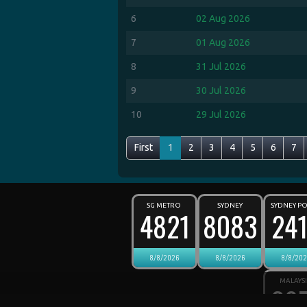
6
02 Aug 2026
7
01 Aug 2026
8
31 Jul 2026
9
30 Jul 2026
10
29 Jul 2026
First
1
2
3
4
5
6
7
SG METRO
SYDNEY
SYDNEY P
4821
8083
24
8/8/2026
8/8/2026
8/8/20
MALAYS
68