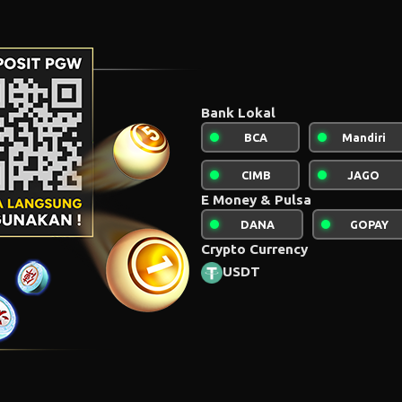
Bank Lokal
BCA
Mandiri
CIMB
JAGO
E Money & Pulsa
DANA
GOPAY
Crypto Currency
USDT