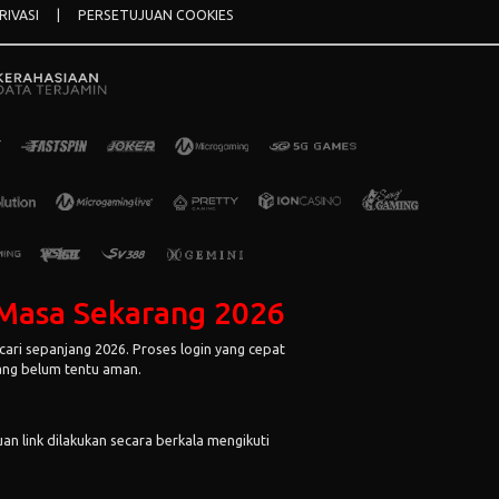
RIVASI
|
PERSETUJUAN COOKIES
 Masa Sekarang 2026
cari sepanjang 2026. Proses login yang cepat
ang belum tentu aman.
an link dilakukan secara berkala mengikuti