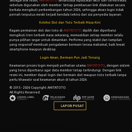
Sebagai link resmi,
ANITATOTO
senantiasa dipastikan aktif dan terverifikasi
sebelum digunakan oleh member. Setiap pembaruan link dilakukan secara
berkala mengikuti perkembangan tahun 2026, sehingga akses login tidak
pernah terputus meski terjadi kendala teknis dari sisi penyedia layanan.
Koleksi Slot dan Toto Terbaik Masa Kini
Ragam permainan slot dan toto di
ANITATOTO
dipilih dan diperbarui
mengikuti tren terbaik masa sekarang, memastikan setiap member selalu
punya pilihan segar untuk dimainkan. Performa yang stabil dan tampilan
yang responsif membuat pengalaman bermain terasa maksimal, baik lewat
smartphone maupun desktop.
Login Aman, Bermain Pun Jadi Tenang
Keamanan proses login menjadi perhatian utama
ANITATOTO
, dengan sistem
yang terus diperbarui agar data member tetap terlindungi. Dengan link
resmi ini, member dapat login dan bermain slot maupun toto terbaik tanpa
perlu khawatir soal keamanan akun di tahun 2026.
© 2015 - 2026 Copyright ANITATOTO.
All Rights Reserved.
LAPOR PUSAT