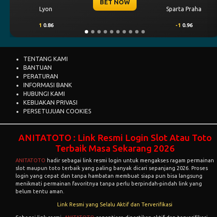
 NOW
BET N
Sparta Praha
SK Sturm Graz
-1
0.96
-0.5
0.95
TENTANG KAMI
BANTUAN
PERATURAN
INFORMASI BANK
HUBUNGI KAMI
KEBIJAKAN PRIVASI
PERSETUJUAN COOKIES
ANITATOTO : Link Resmi Login Slot Atau Toto
Terbaik Masa Sekarang 2026
ANITATOTO
hadir sebagai link resmi login untuk mengakses ragam permainan
slot maupun toto terbaik yang paling banyak dicari sepanjang 2026. Proses
login yang cepat dan tanpa hambatan membuat siapa pun bisa langsung
menikmati permainan favoritnya tanpa perlu berpindah-pindah link yang
belum tentu aman.
Link Resmi yang Selalu Aktif dan Terverifikasi