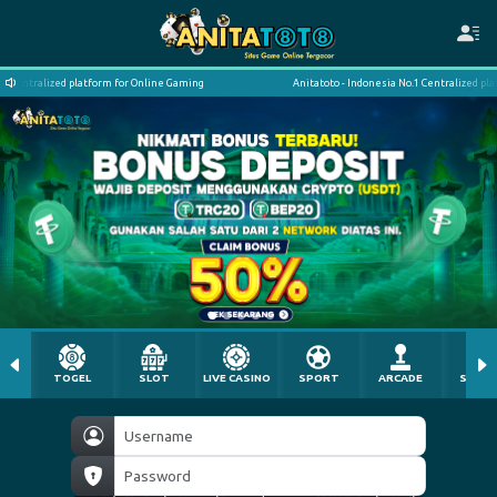
tralized platform for Online Gaming
Anitatoto - Indonesia No.1 Centralized platform
TOGEL
SLOT
LIVE CASINO
SPORT
ARCADE
SABU