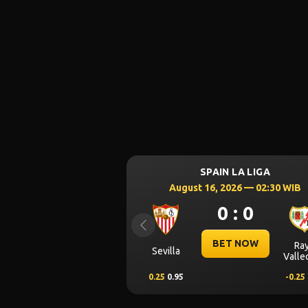
8/8/20
Watah Master Turbo
UEFA CHAMPIONS LEAGUE QUALIF
August 12, 2026 — 01:30 WIB
0 : 0
Previous
BET NOW
SK Sturm
Fener
Graz
Crazy Crazy 3
Wat
-0.5
0.95
0.5
0