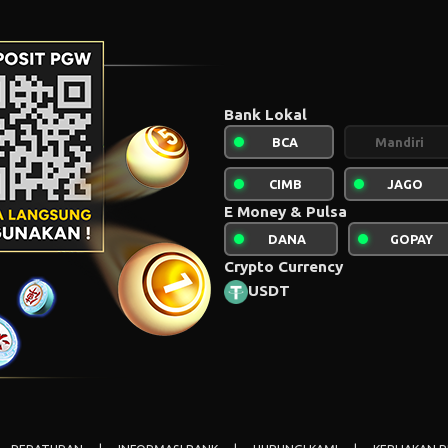
Bank Lokal
BCA
Mandiri
ong Rich Ways
Sung Wukong
Wild Disco N
CIMB
JAGO
E Money & Pulsa
DANA
GOPAY
Crypto Currency
USDT
Mafia
Hero of the 3
The Chicken 
Kingdoms - Cao Cao