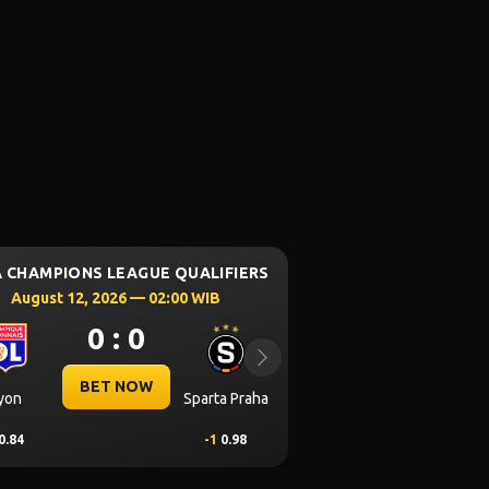
8/8/2026
y 2
Super Power Bank
A CHAMPIONS LEAGUE QUALIFIERS
August 11, 2026 — 22:59 WIB
0 : 0
Next
BET NOW
Union Saint-
 Glimt
Gilloise
gy
Mahjong Wilds 2
5
0.77
-0.75
-0.95