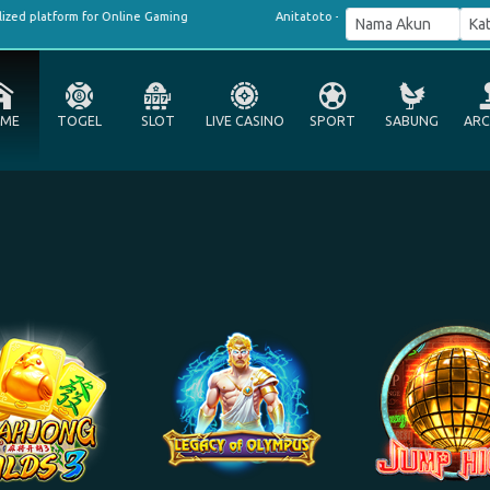
 platform for Online Gaming
Anitatoto - Indonesia No.1 Centralized pl
ME
TOGEL
SLOT
LIVE CASINO
SPORT
SABUNG
ARC