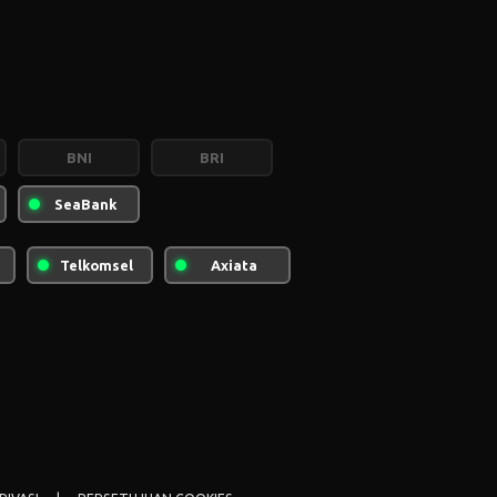
BNI
BRI
ight
Black Wukong
SeaBank
Telkomsel
Axiata
House
Myeong Ryang