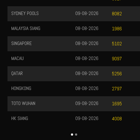
SYDNEY POOLS
09-08-2026
8082
MALAYSIA SIANG
08-08-2026
1986
SINGAPORE
08-08-2026
5102
MACAU
08-08-2026
9097
QATAR
08-08-2026
5256
HONGKONG
08-08-2026
2797
TOTO WUHAN
09-08-2026
1695
HK SIANG
09-08-2026
4008