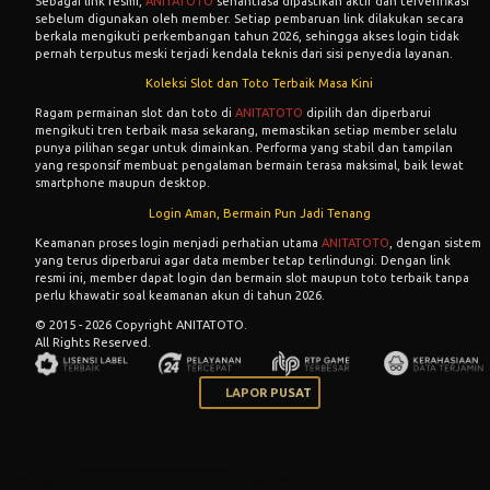
Sebagai link resmi,
ANITATOTO
senantiasa dipastikan aktif dan terverifikasi
sebelum digunakan oleh member. Setiap pembaruan link dilakukan secara
berkala mengikuti perkembangan tahun 2026, sehingga akses login tidak
pernah terputus meski terjadi kendala teknis dari sisi penyedia layanan.
Koleksi Slot dan Toto Terbaik Masa Kini
Ragam permainan slot dan toto di
ANITATOTO
dipilih dan diperbarui
mengikuti tren terbaik masa sekarang, memastikan setiap member selalu
punya pilihan segar untuk dimainkan. Performa yang stabil dan tampilan
yang responsif membuat pengalaman bermain terasa maksimal, baik lewat
smartphone maupun desktop.
Login Aman, Bermain Pun Jadi Tenang
Keamanan proses login menjadi perhatian utama
ANITATOTO
, dengan sistem
yang terus diperbarui agar data member tetap terlindungi. Dengan link
resmi ini, member dapat login dan bermain slot maupun toto terbaik tanpa
perlu khawatir soal keamanan akun di tahun 2026.
© 2015 - 2026 Copyright ANITATOTO.
All Rights Reserved.
LAPOR PUSAT