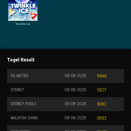
Twinkle Ice
Togel Result
MALAYSIA
09-08-2026
8548
TOTOMACAU 0000
10-08-2026
7107
TOTOMACAU 1300
09-08-2026
7545
TOTOMACAU 1600
09-08-2026
0712