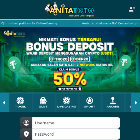
ed platform for Online Gaming
Anitatoto - Indonesia No.1 Centralized platform for On
TOGEL
SLOT
LIVE CASINO
SPORT
ARCADE
SABU