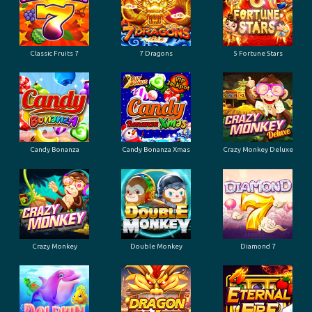
Classic Fruits 7
7 Dragons
5 Fortune Stars
Candy Bonanza
Candy Bonanza Xmas
Crazy Monkey Deluxe
Crazy Monkey
Double Monkey
Diamond 7