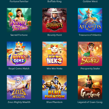
Fortune Familiar
Buffalo King
Golden West
Sacred Fortune
Bounty Hunt
Treasure of Atlantis
Royal Gems Match
Win Win Neko
Prosperity Snake
Zeus Mighty Wealth
Blue Phantom
Legend of Guan Gong