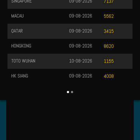
TOTOMACAU 1900
09-08-2026
9658
TOTOMACAU 2200
09-08-2026
3916