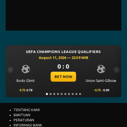
S
UEFA CHAMPIONS LEAGUE QUALIFIERS
August 11, 2026 — 22:00 WIB
0 : 0
Previous
Next
BET NOW
nt-Gilloise
Kairat Almaty (n)
Levski Sofia
5
-0.90
0.00
0.82
0.00
-0.94
TENTANG KAMI
BANTUAN
PERATURAN
INFORMASI BANK