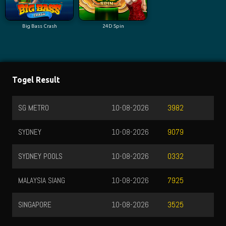
Big Bass Crash
24D Spin
Togel Result
SG METRO
10-08-2026
3982
SYDNEY
10-08-2026
9079
SYDNEY POOLS
10-08-2026
0332
MALAYSIA SIANG
10-08-2026
7925
SINGAPORE
10-08-2026
3525