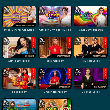
Sweet Bonanza Candyland
Gates of Olympus Roulette
Color Game Bonanza
Game Shows Lobby
Baccarat Lobby
Roulette Lobby
Sic Bo Lobby
Dragon Tiger Lobby
Blackjack Lobby