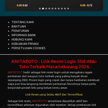
0.00
0.62
0.00
-0.72
TENTANG KAMI
BANTUAN
PERATURAN
INFORMASI BANK
HUBUNGI KAMI
KEBIJAKAN PRIVASI
PERSETUJUAN COOKIES
ANITATOTO : Link Resmi Login Slot Atau
Toto Terbaik Masa Sekarang 2026
ANITATOTO
hadir sebagai link resmi login untuk mengakses ragam
permainan slot maupun toto terbaik yang paling banyak dicari
sepanjang 2026. Proses login yang cepat dan tanpa hambatan membuat
siapa pun bisa langsung menikmati permainan favoritnya tanpa perlu
berpindah-pindah link yang belum tentu aman.
Link Resmi yang Selalu Aktif dan Terverifikasi
Sebagai link resmi,
ANITATOTO
senantiasa dipastikan aktif dan
terverifikasi sebelum digunakan oleh member. Setiap pembaruan link