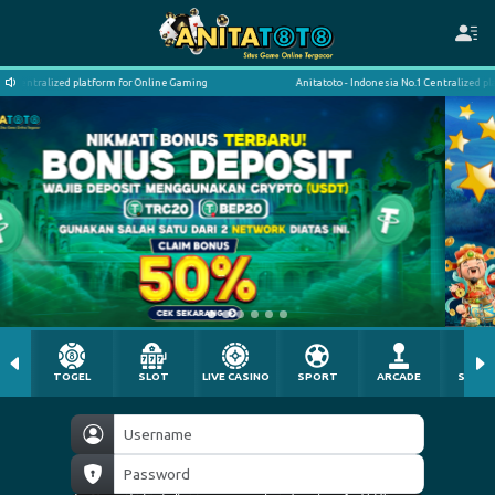
d platform for Online Gaming
Anitatoto - Indonesia No.1 Centralized platform for On
TOGEL
SLOT
LIVE CASINO
SPORT
ARCADE
SABU