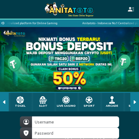
ntralized platform for Online Gaming
Anitatoto - Indonesia No.1 Centralized platfor
TOGEL
SLOT
LIVE CASINO
SPORT
ARCADE
SABU