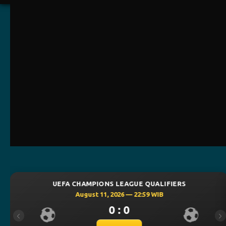
GUE QUALIFIERS
UEFA CHAMPIONS LEAGU
— 22:59 WIB
August 11, 2026 — 
0 : 0
Previous
Ne