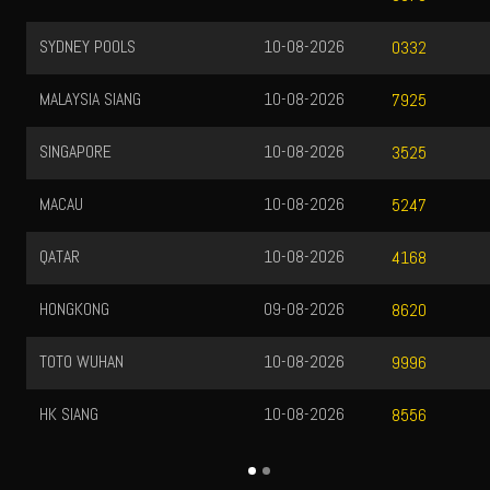
SYDNEY POOLS
10-08-2026
0332
MALAYSIA SIANG
10-08-2026
7925
SINGAPORE
10-08-2026
3525
MACAU
10-08-2026
5247
QATAR
10-08-2026
4168
HONGKONG
09-08-2026
8620
TOTO WUHAN
10-08-2026
9996
HK SIANG
10-08-2026
8556