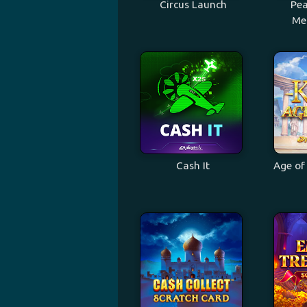
Circus Launch
Pea
Me
Cash It
Age of