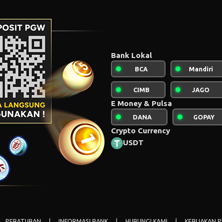
Bank Lokal
BCA
Mandiri
CIMB
JAGO
E Money & Pulsa
DANA
GOPAY
Crypto Currency
USDT
PERATURAN
|
INFORMASI BANK
|
HUBUNGI KAMI
|
KEBIJAKAN P