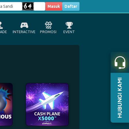
atform for Online Gaming
Masuk
Daftar
ADE
INTERACTIVE
PROMOSI
EVENT