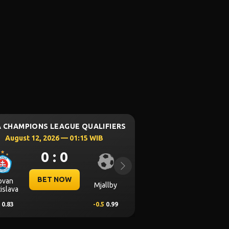
7/8/2026
OTBALL F24 ELITE CLUB FRIENDLY
August 8, 2026 — 11:00 WIB
0 : 0
Next
BET NOW
l Madrid
e-RB Leipzig
0
0.80
0.00
0.96