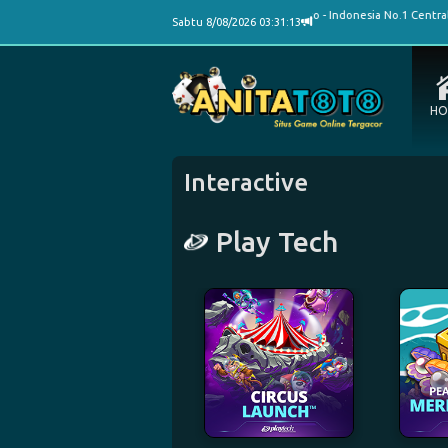
Anitatoto - Indonesia No.1 Centralized
Sabtu 8/08/2026 03:31:14
HO
Interactive
Play Tech