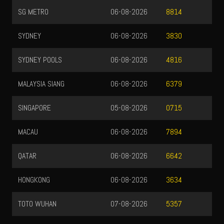
SG METRO
06-08-2026
8814
SYDNEY
06-08-2026
3830
SYDNEY POOLS
06-08-2026
4816
MALAYSIA SIANG
06-08-2026
6379
SINGAPORE
05-08-2026
0715
MACAU
06-08-2026
7894
QATAR
06-08-2026
6642
HONGKONG
06-08-2026
3634
TOTO WUHAN
07-08-2026
5357