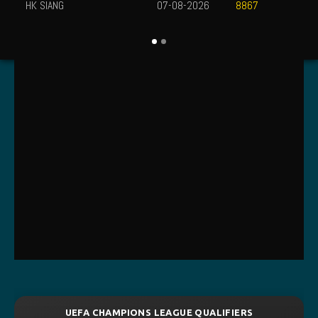
HK SIANG
07-08-2026
8867
S LEAGUE QUALIFIERS
UEFA CHAMPIONS LEA