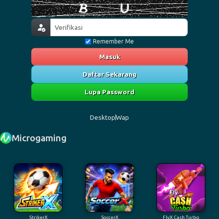
Remember Me
Masuk
Daftar Sekarang
Lupa Password
Desktop
Wap
Microgaming
StrikerX
SoccerX
FlyX Cash Turbo