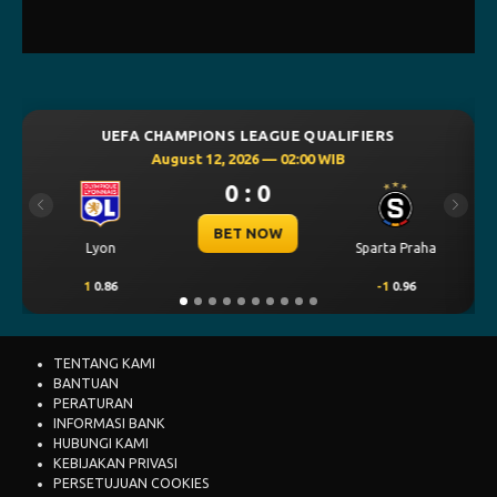
E QUALIFIERS
UEFA CHAMPIONS LEAGUE QUA
2:00 WIB
August 12, 2026 — 01:30 W
0 : 0
Previous
Next
BET NOW
Sparta Praha
SK Sturm Graz
-1
0.96
-0.5
0.95
TENTANG KAMI
BANTUAN
PERATURAN
INFORMASI BANK
HUBUNGI KAMI
KEBIJAKAN PRIVASI
PERSETUJUAN COOKIES