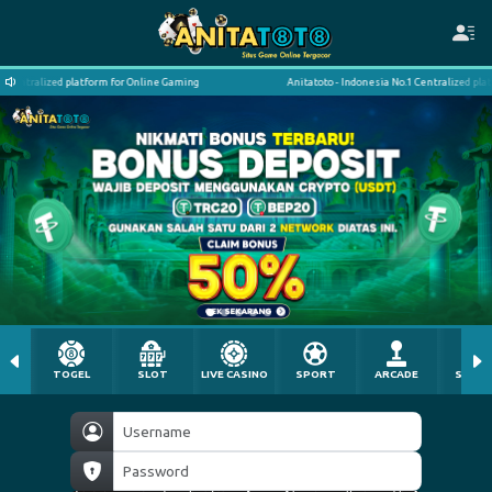
tralized platform for Online Gaming
Anitatoto - Indonesia No.1 Centralized platform
TOGEL
SLOT
LIVE CASINO
SPORT
ARCADE
SABU